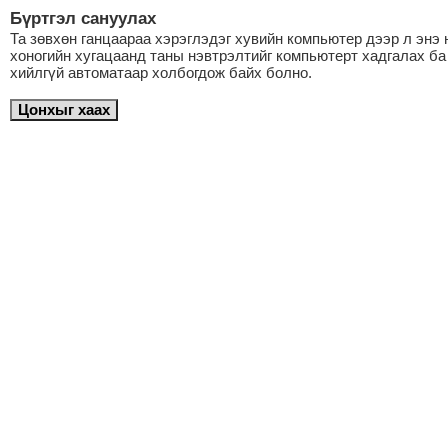
Бүртгэл сануулах
Та зөвхөн ганцаараа хэрэглэдэг хувийн компьютер дээр л энэ 
хоногийн хугацаанд таны нэвтрэлтийг компьютерт хадгалах ба
хийлгүй автоматаар холбогдож байх болно.